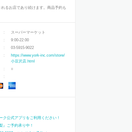
されるお店であり続けます。商品予約も
:
スーパーマーケット
:
9:00-22:00
:
03-5915-9022
:
https://www.york-inc.com/store/
小豆沢店.html
:
○
:
ーク公式アプリをご利用ください！
梨』ご予約承り中！